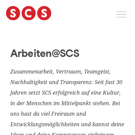
S
k
i
p
t
Dienstleistungen
Firma
o
c
Arbeiten@SCS
Arbeiten@SCS
o
Projekte
n
t
Zusammenarbeit, Vertrauen, Teamgeist,
Jobs
e
Branchen
Nachhaltigkeit und Transparenz: Seit fast 30
n
Events
t
Jahren setzt SCS erfolgreich auf eine Kultur,
Solutions
in der Menschen im Mittelpunkt stehen. Bei
Kontakt
uns hast du viel Freiraum und
Entwicklungsmöglichkeiten und kannst deine
English
Ideen und deine Kompetenzen einbringen.