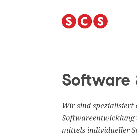
S
k
i
p
t
o
c
o
n
t
Software 
e
n
t
Wir sind spezialisiert
Softwareentwicklung 
mittels individueller