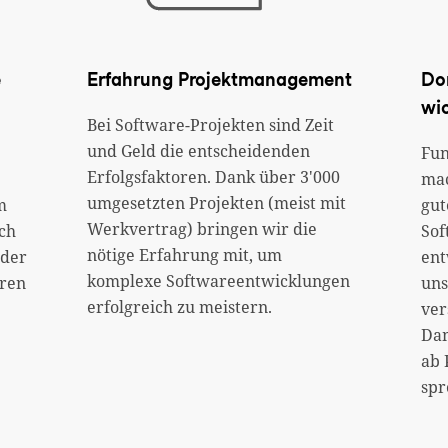
e
Erfahrung Projektmanagement
Do
wic
Bei Software-Projekten sind Zeit
und Geld die entscheidenden
Fun
Erfolgsfaktoren. Dank über 3'000
mac
umgesetzten Projekten (meist mit
m
gut
Werkvertrag) bringen wir die
ch
Sof
nötige Erfahrung mit, um
 der
ent
komplexe Softwareentwicklungen
hren
uns
erfolgreich zu meistern.
ver
Dam
ab 
spr