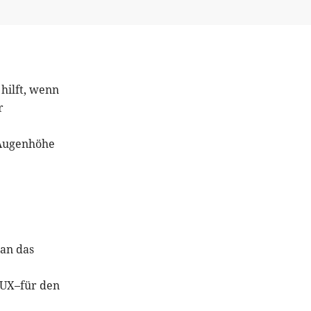
hilft, wenn
r
 Augenhöhe
 an das
 UX–für den