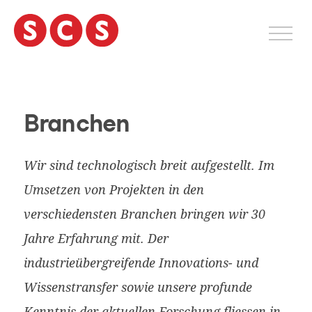
S
k
i
p
t
Dienstleistungen
Firma
o
c
Branchen
Arbeiten@SCS
o
Projekte
n
t
Wir sind technologisch breit aufgestellt. Im
Jobs
e
Branchen
Umsetzen von Projekten in den
n
Events
t
verschiedensten Branchen bringen wir 30
Solutions
Jahre Erfahrung mit. Der
Kontakt
industrieübergreifende Innovations- und
Wissenstransfer sowie unsere profunde
English
Kenntnis der aktuellen Forschung fliessen in